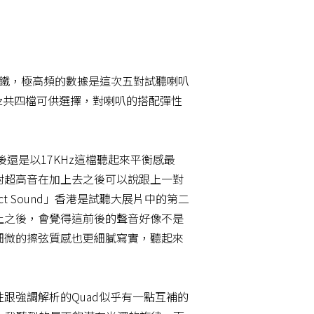
磁鐵，極高頻的數據是這次五對試聽喇叭
KHz共四檔可供選擇，對喇叭的搭配彈性
聆聽後還是以17KHz這檔聽起來平衡感最
對超高音在加上去之後可以說跟上一對
ect Sound」香港是試聽大展片中的第二
上之後，會覺得這前後的聲音好像不是
細微的擦弦質感也更細膩寫實，聽起來
性跟強調解析的Quad似乎有一點互補的