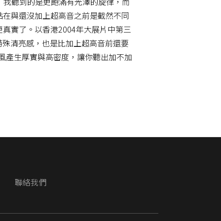
，我聽到的是更飽滿有光澤的旋律，而
點在與還沒加上超高音之前是截然不同
真實了。以香港2004年大展片中第三
的特殊清亮感，也是比加上超高音前還要
麥克風產生厚實與高密度，讓你聽出加不加
M
聯絡我們