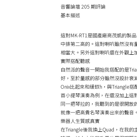
音響論壇 205 期評論
基本描述
這對MK-RT1是國產廠商茂凱的
中排第二高的。這對喇叭雖然沒有量感
相當大。另外這對喇叭還在外觀上
實際搭配聽感
自然派的聲音一開始我搭配的是Trian
好，至於量感的部分雖然沒設計衰
Onix比起來和緩釵h，與Triang
首小提琴演奏為例，在還沒加上這
同一把琴拉的，我聽到的是很開放
就像一把高貴名琴演奏出來的聲音
樂器人生質感真實
在Triangle後我換上Quad