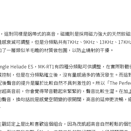
製品，這對同樣是鋁帶式的高音，磁鐵則是採用磁力強大的天然釹
衰減可調整，但是分頻點共有7KHz、9KHz、13KHz、17
加了一層類似羊毛瞻的材質做包圍，以防止繞射的干擾。
gle Heliade ES，MK-RT1有四種分頻點可供調整，在實際
減控制，但是在分頻點確立後，沒有量感過多的情況發生。而這
le搭配後聲音的提升是屬於比較自然不具刺激性的。所以「The Perf
對超高音前，你會覺得琴音聽起來緊緊的，聲音比較生澀。在加
的聲音，換句話說是感覺空間變的很開闊，高音的延伸更流暢，
。
，在我的主觀認定上是比較喜歡這個組合，因為茂凱超高音自然輕鬆的個