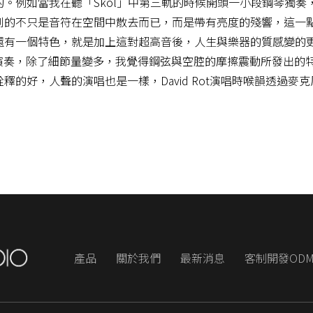
。例如當我在聽「Skol」中第三軌的時候開頭一小段鋼琴獨奏
到的不只是音符在空間中散去而已，而是帶有亮度的殘響，這一
有一個特色，就是加上這對超高音後，人生與樂器的質感變的更
始的吉他演奏，除了細節量變多，我覺得鋼弦與空腔的摩擦震動所發出
釋的好，人聲的演唱也是一樣，David Rot演唱時喉韻透過
產品
關於我們
最新消息
客制開發OD